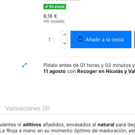
En stock
8,18 €
IVA incluido
Añadir a la cesta
Pídalo antes de
01 horas y 02 minutos
y
11 agosto
con
Recoger en Nicolás y Va
Valoraciones
(0)
ulantes ni
aditivos
añadidos, envasados al
natural
para deg
 La Rioja a mano en su momento óptimo de maduración, es