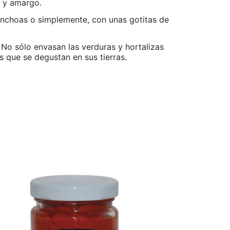
e y amargo.
anchoas o simplemente, con unas gotitas de
No sólo envasan las verduras y hortalizas
s que se degustan en sus tierras.
CONSERVAS
Muslitos de 
AOVE. 250 gr
5635
favorite_border
Lata de 250 gr.