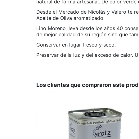
natural de forma artesanal. De color verde 
Desde el Mercado de Nicolás y Valero te r
Aceite de Oliva aromatizado.
Lino Moreno lleva desde los años 40 conser
de mejor calidad de su región sino que tam
Conservar en lugar fresco y seco.
Preservar de la luz y del exceso de calor. 
APTO PARA VEGANOS
No hay valoraciones
SIN GLUTEN
Los clientes que compraron este pro
LIBRE DE ALÉRGENOS
Marca
Lino Moreno