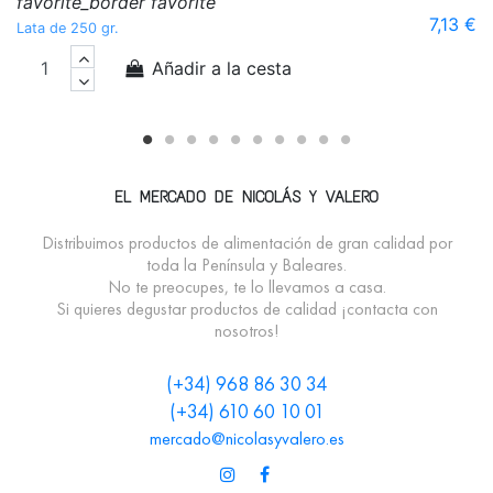
favorite_border
favorite
Fr
7,13 €
Lata de 250 gr.
Añadir a la cesta
EL MERCADO DE NICOLÁS Y VALERO
Distribuimos productos de alimentación de gran calidad por
toda la Península y Baleares.
No te preocupes, te lo llevamos a casa.
Si quieres degustar productos de calidad ¡contacta con
nosotros!
(+34) 968 86 30 34
(+34) 610 60 10 01
mercado@nicolasyvalero.es