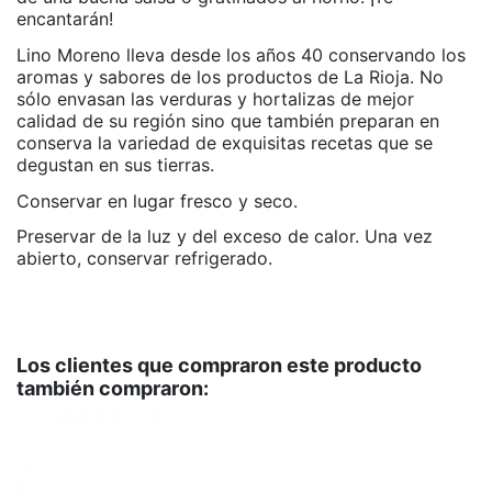
encantarán!
Lino Moreno lleva desde los años 40 conservando los
aromas y sabores de los productos de La Rioja. No
sólo envasan las verduras y hortalizas de mejor
calidad de su región sino que también preparan en
conserva la variedad de exquisitas recetas que se
degustan en sus tierras.
Conservar en lugar fresco y seco.
Preservar de la luz y del exceso de calor. Una vez
abierto, conservar refrigerado.
APTO PARA VEGANOS
No hay valoraciones
SI
SIN GLUTEN
SI
Los clientes que compraron este producto
también compraron:
LIBRE DE ALÉRGENOS
SI
Marca
Lino Moreno