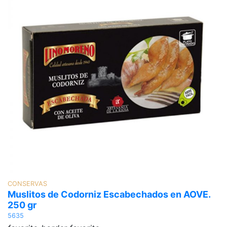
CONSERVAS
C
Muslitos de Codorniz Escabechados en AOVE.
C
250 gr
5
5635
f