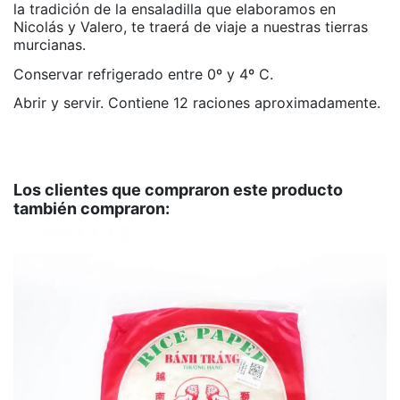
la tradición de la ensaladilla que elaboramos en
Nicolás y Valero, te traerá de viaje a nuestras tierras
murcianas.
Conservar refrigerado entre 0º y 4º C.
Abrir y servir. Contiene 12 raciones aproximadamente.
APTO PARA VEGANOS
No hay valoraciones
NO
SIN GLUTEN
SI
Los clientes que compraron este producto
también compraron:
LIBRE DE ALÉRGENOS
NO
ALÉRGENO: SOJA
SI
ALÉRGENO: PESCADO
SI
Marca
Nicolás y Valero