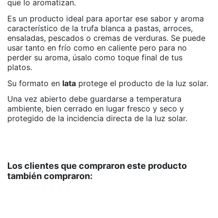
que lo aromatizan.
Es un producto ideal para aportar ese sabor y aroma
característico de la trufa blanca a pastas, arroces,
ensaladas, pescados o cremas de verduras. Se puede
usar tanto en frío como en caliente pero para no
perder su aroma, úsalo como toque final de tus
platos.
Su formato en
lata
protege el producto de la luz solar.
Una vez abierto debe guardarse a temperatura
ambiente, bien cerrado en lugar fresco y seco y
protegido de la incidencia directa de la luz solar.
APTO PARA VEGANOS
No hay valoraciones
SI
SIN GLUTEN
SI
Los clientes que compraron este producto
también compraron:
LIBRE DE ALÉRGENOS
SI
Marca
Arotz