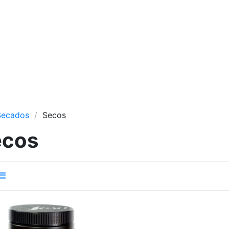
Secados
Secos
ecos