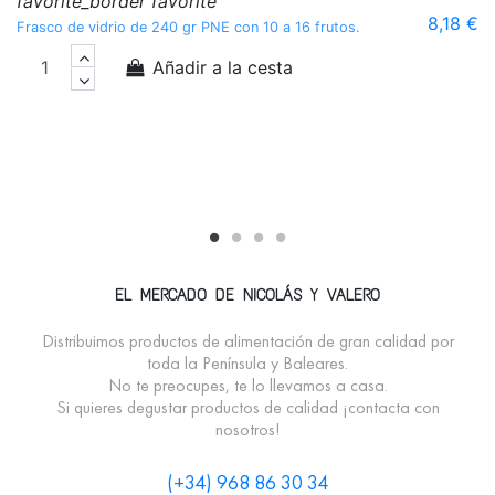
favorite_border
favorite
f
8,18 €
Frasco de vidrio de 240 gr PNE con 10 a 16 frutos.
Añadir a la cesta
Bo
EL MERCADO DE NICOLÁS Y VALERO
Distribuimos productos de alimentación de gran calidad por
toda la Península y Baleares.
No te preocupes, te lo llevamos a casa.
Si quieres degustar productos de calidad ¡contacta con
nosotros!
(+34) 968 86 30 34