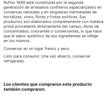
Rufino 1949 está constituida por la segunda
generación de artesanos confiteros especializados en
conservas naturales y en singulares mermeladas de
hortalizas, vinos, flores y frutas exóticas. Sus
productos son ela­borados completamente con materia
prima procedente directamente del campo, libres de
concentrados, colorantes o conservantes, lo que hace
que el sabor auténtico de sus ingredientes se refleje
en los mismos.
Conservar en un lugar fresco y seco.
Listo para consumir. Una vez abierto, conservar
refrigerado.
APTO PARA VEGANOS
No hay valoraciones
SI
SIN GLUTEN
SI
Los clientes que compraron este producto
también compraron:
LIBRE DE ALÉRGENOS
SI
Marca
Rufino 1949