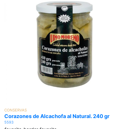
CONSERVAS
F
Corazones de Alcachofa al Natural. 240 gr
F
5593
Ar
12