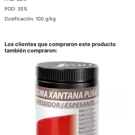
POD: 35%
Dosificación: 100 g/kg
Marca
Período medio de envío de 10 días aproximadamente
Sosa
No hay valoraciones
desde la realización del pedido.
Los clientes que compraron este producto
también compraron: