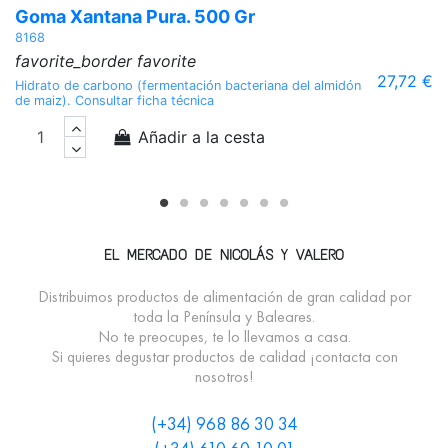
Goma Xantana Pura. 500 Gr
A
8168
2
favorite_border
favorite
f
27,72 €
Hidrato de carbono (fermentación bacteriana del almidón
Ar
de maiz). Consultar ficha técnica
un
ar
ex
Añadir a la cesta
EL MERCADO DE NICOLÁS Y VALERO
Distribuimos productos de alimentación de gran calidad por
toda la Península y Baleares.
No te preocupes, te lo llevamos a casa.
Si quieres degustar productos de calidad ¡contacta con
nosotros!
(+34) 968 86 30 34