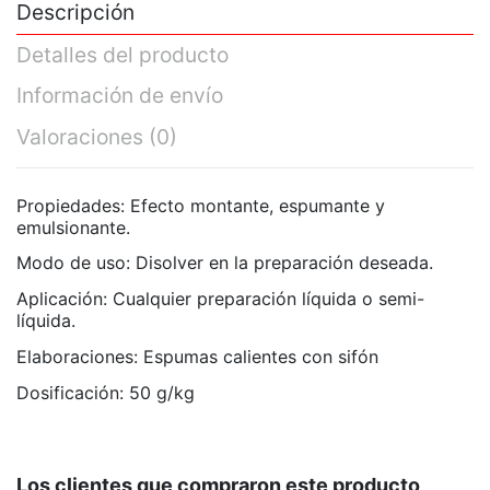
Descripción
Detalles del producto
Información de envío
Valoraciones
(0)
Propiedades: Efecto montante, espumante y
emulsionante.
Modo de uso: Disolver en la preparación deseada.
Aplicación: Cualquier preparación líquida o semi-
líquida.
Elaboraciones: Espumas calientes con sifón
Dosificación: 50 g/kg
Marca
Período medio de envío de 10 días aproximadamente
Sosa
No hay valoraciones
desde la realización del pedido.
Los clientes que compraron este producto