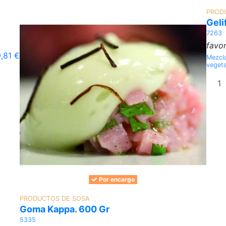
PROD
Geli
7263
favor
,81 €
Mezcla
vegeta
Por encargo
PRODUCTOS DE SOSA
Goma Kappa. 600 Gr
5335