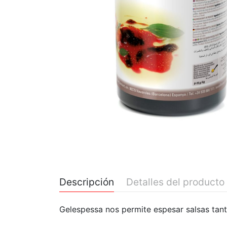
Descripción
Detalles del producto
Gelespessa nos permite espesar salsas tanto
Marca
Período medio de envío de 10 días aproxim
Sosa