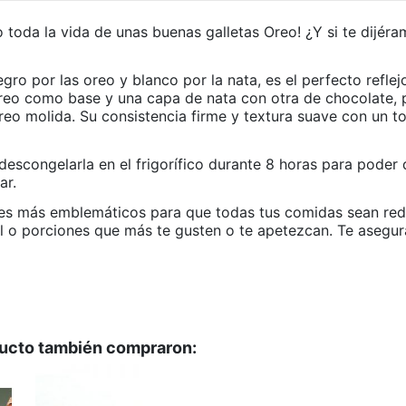
 toda la vida de unas buenas galletas Oreo! ¿Y si te dijér
egro por las oreo y blanco por la nata, es el perfecto refle
reo como base y una capa de nata con otra de chocolate, po
reo molida. Su consistencia firme y textura suave con un to
ongelarla en el frigorífico durante 8 horas para poder di
ar.
s más emblemáticos para que todas tus comidas sean redo
el o porciones que más te gusten o te apetezcan. Te asegu
NO
NO
ducto también compraron:
NO
SI