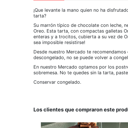
¡Que levante la mano quien no ha disfrutado
tarta?
Su marrón típico de chocolate con leche, n
Oreo. Esta tarta, con compactas galletas O
enteras y a trocitos, cubierta a su vez de O
sea imposible resistirse!
Desde nuestro Mercado te recomendamos desc
descongelado, no se puede volver a congel
En nuestro Mercado optamos por los postre
sobremesa. No te quedes sin la tarta, past
Conservar congelado.
APTO PARA VEGANOS
No hay valoraciones
SIN GLUTEN
Los clientes que compraron este pro
LIBRE DE ALÉRGENOS
ALÉRGENO: GLUTEN