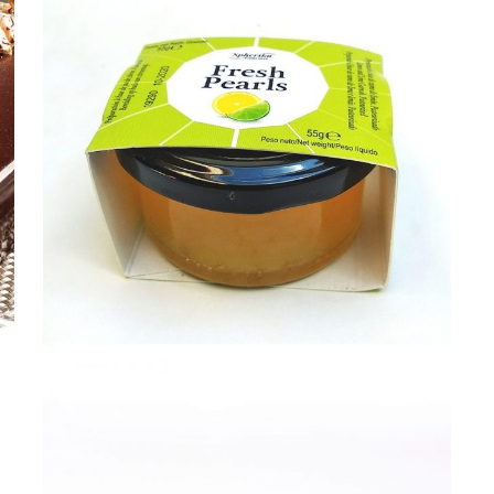
SI
SI