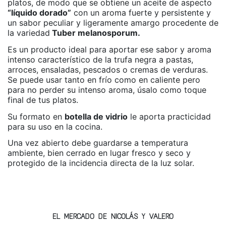
platos, de modo que se obtiene un aceite de aspecto
“líquido dorado”
con un aroma fuerte y persistente y
un sabor peculiar y ligeramente amargo procedente de
la variedad
Tuber melanosporum.
Es un producto ideal para aportar ese sabor y aroma
intenso característico de la trufa negra a pastas,
arroces, ensaladas, pescados o cremas de verduras.
Se puede usar tanto en frío como en caliente pero
para no perder su intenso aroma, úsalo como toque
final de tus platos.
Su formato en
botella de vidrio
le aporta practicidad
para su uso en la cocina.
Una vez abierto debe guardarse a temperatura
ambiente, bien cerrado en lugar fresco y seco y
protegido de la incidencia directa de la luz solar.
APTO PARA VEGANOS
No hay valoraciones
SI
SIN GLUTEN
SI
EL MERCADO DE NICOLÁS Y VALERO
LIBRE DE ALÉRGENOS
SI